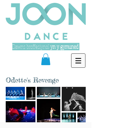
Dawns broffesiynol
yn y gymuned
Odette's Revenge